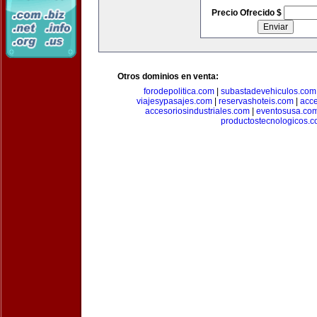
Precio Ofrecido $
Otros dominios en venta:
forodepolitica.com
|
subastadevehiculos.com
viajesypasajes.com
|
reservashoteis.com
|
acc
accesoriosindustriales.com
|
eventosusa.co
productostecnologicos.