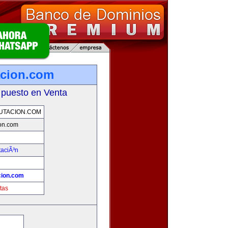
acion.com
 puesto en Venta
UTACION.COM
on.com
taciÃ³n
cion.com
tas