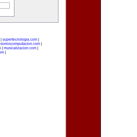
|
supertecnologia.com
|
esorioscomputacion.com
|
m
|
musicalizacion.com
|
com
|