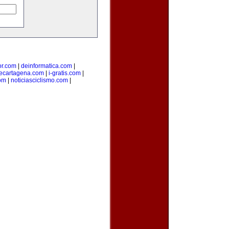
ior.com
|
deinformatica.com
|
ecartagena.com
|
i-gratis.com
|
om
|
noticiasciclismo.com
|