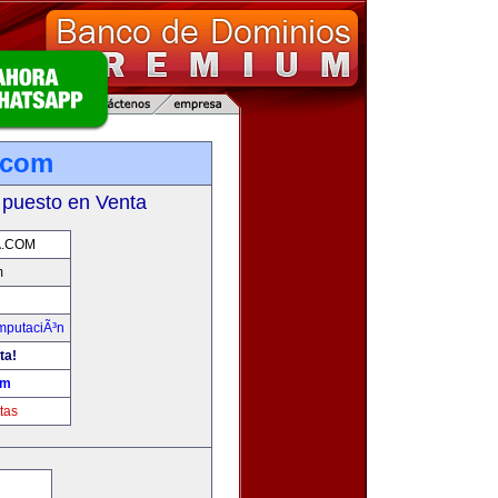
.com
 puesto en Venta
A.COM
m
omputaciÃ³n
ta!
om
tas