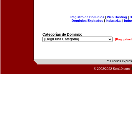
Registro de Dominios
|
Web Hosting
|
D
Dominios Expirados
|
Industrias
|
Indu
Categorías de Dominio:
[Pág. princi
** Precios expre
© 2002/2022 Solo10.com