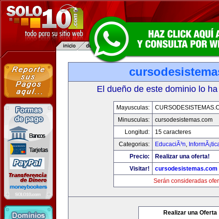
cursodesistem
El dueño de este dominio lo ha
Mayusculas:
CURSODESISTEMAS.
Minusculas:
cursodesistemas.com
Longitud:
15 caracteres
Categorias:
EducaciÃ³n
,
InformÃ¡ti
Precio:
Realizar una oferta!
Visitar!
cursodesistemas.com
Serán consideradas ofer
Realizar una Oferta