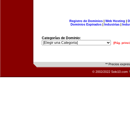
Registro de Dominios
|
Web Hosting
|
D
Dominios Expirados
|
Industrias
|
Indu
Categorías de Dominio:
[Pág. princi
** Precios expre
© 2002/2022 Solo10.com