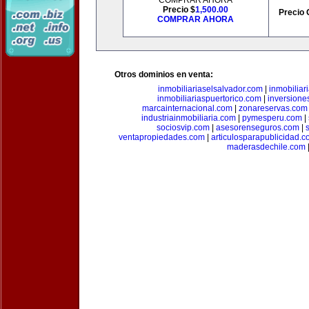
COMPRAR AHORA
Precio $
1,500.00
Precio 
COMPRAR AHORA
Otros dominios en venta:
inmobiliariaselsalvador.com
|
inmobilia
inmobiliariaspuertorico.com
|
inversione
marcainternacional.com
|
zonareservas.com
industriainmobiliaria.com
|
pymesperu.com
|
sociosvip.com
|
asesorenseguros.com
|
ventapropiedades.com
|
articulosparapublicidad.
maderasdechile.com