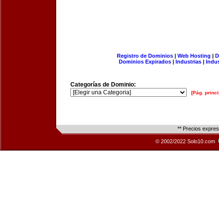
Registro de Dominios
|
Web Hosting
|
D
Dominios Expirados
|
Industrias
|
Indu
Categorías de Dominio:
[Pág. princi
** Precios expre
© 2002/2022 Solo10.com